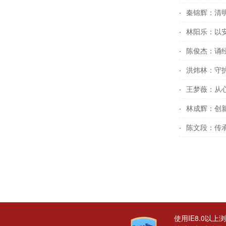
秦锦辉：清明
林阳乐：以安
陈俊杰：诵
洪炜林：守护
王梦薇：从
林成辉：创新
陈文段：传
使用IE8.0以上