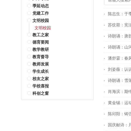
季延动态
党建工作
陈志生：于季
文明校园
苏炆燚：宪法
文明校园
教工之家
诗朗诵：唐韵
德育要闻
诗朗诵：山河
教学教研
教育督导
潘舒霖：春风
教师发展
刘姿薇：认识
学生成长
校友之家
诗朗诵：雪落
学校喜报
肖海滨：期中
科创之窗
黄金锡：运动
陈邱阳：铸强
国庆献诗：月