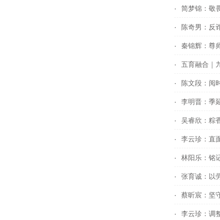
简梦锦：敬畏
陈奇男：反诈
秦锦辉：尊
五育融合｜
陈文段：阅
李明晋：季延
吴睿欣：粽
李云珍：直面
林阳乐：铭记
张育诚：以劳
蔡昕宸：坚
李云珍：调整