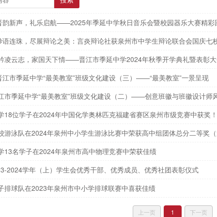
搜索
晋韵新声，礼乐启航——2025年季延中学秋日音乐会暨校园器乐大赛精彩
妙语连珠，尽展辩论之美：言炎辩论社获泉州市中学生辩论联合会国庆七
衿凌云志，家国天下情——晋江市季延中学2024年秋季开学典礼暨表彰大
江市季延中学“最美教室”班级文化建设（三）——“最美教室”一景呈现
晋江市季延中学“最美教室”班级文化建设（二）——创意班徽与班徽设计师
学18位学子在2024年中国化学奥林匹克福建省赛区泉州市级竞赛中获奖
我校游泳队在2024年泉州中小学生游泳比赛中荣获高中组团体总分二等奖
学13名学子在2024年泉州市高中物理竞赛中荣获佳绩
23-2024学年（上）学生会优秀干部、优秀成员、优秀社团表彰仪式
子排球队在2023年泉州市中小学排球联赛中喜获佳绩
上一页
1
下一页