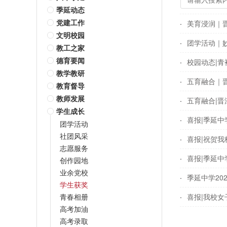
季延动态
党建工作
美育浸润｜
文明校园
团学活动｜
教工之家
德育要闻
校园动态|青
教学教研
五育融合｜晋
教育督导
教师发展
五育融合|
学生成长
喜报|季延中
团学活动
社团风采
喜报|祝贺
志愿服务
喜报|季延中
创作园地
业余党校
季延中学20
学生获奖
青春相册
喜报|我校女
高考加油
高考录取