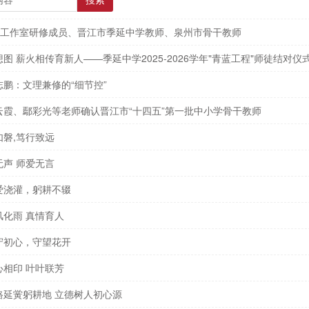
搜索
锋工作室研修成员、晋江市季延中学教师、泉州市骨干教师
图 薪火相传育新人——季延中学2025-2026学年"青蓝工程"师徒结对仪
鹏：文理兼修的“细节控”
云霞、鄢彩光等老师确认晋江市“十四五”第一批中小学骨干教师
磐,笃行致远
声 师爱无言
爱浇灌，躬耕不辍
风化雨 真情育人
守初心，守望花开
心相印 叶叶联芳
路延黉躬耕地 立德树人初心源