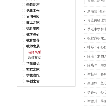
季延动态
党建工作
佘瑞雪│张
文明校园
青蓝共绘理想
教工之家
德育要闻
季延中学林志
教学教研
祝贺我校龙
教育督导
教师发展
叶琴：初心如
名师风采
陈浩：润物无
教师获奖
学生成长
陈燕晖：用
校友之家
谢桂林：春
学校喜报
科创之窗
吴珊妹：坚
李赛花：心
谢雪川：季