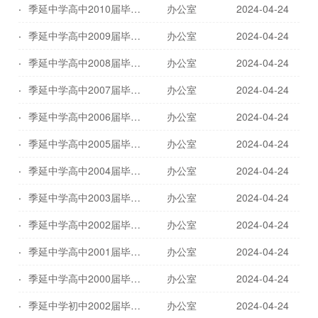
季延中学高中2010届毕业照
办公室
2024-04-24
季延中学高中2009届毕业照
办公室
2024-04-24
季延中学高中2008届毕业照
办公室
2024-04-24
季延中学高中2007届毕业照
办公室
2024-04-24
季延中学高中2006届毕业照
办公室
2024-04-24
季延中学高中2005届毕业照
办公室
2024-04-24
季延中学高中2004届毕业照
办公室
2024-04-24
季延中学高中2003届毕业照
办公室
2024-04-24
季延中学高中2002届毕业照
办公室
2024-04-24
季延中学高中2001届毕业照
办公室
2024-04-24
季延中学高中2000届毕业照
办公室
2024-04-24
季延中学初中2002届毕业照
办公室
2024-04-24